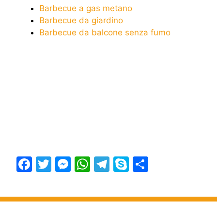
Barbecue a gas metano
Barbecue da giardino
Barbecue da balcone senza fumo
F
T
M
W
T
S
S
a
w
e
h
el
k
h
c
itt
s
at
e
y
ar
e
er
s
s
gr
p
e