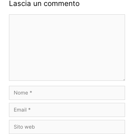
Lascia un commento
b
e
A
a
e
o
n
p
m
Commento
o
g
p
k
er
Nome
Email
Sito
web